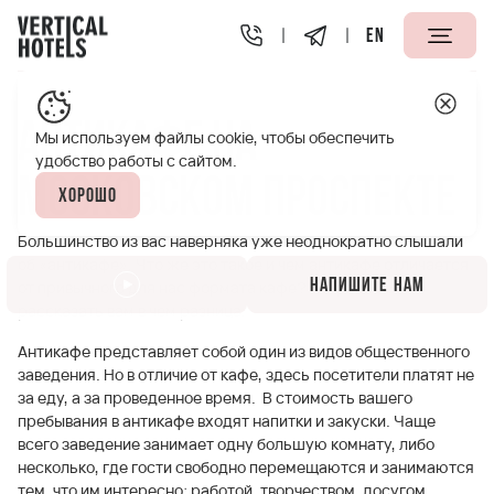
EN
Апарт-отели Vertical
Полезная информация
Антикаф
Антикафе на
Мы используем файлы cookie, чтобы обеспечить
удобство работы с сайтом.
Московском проспекте
Хорошо
Большинство из вас наверняка уже неоднократно слышали
об «антикафе». Что же это такое и чем антикафе отличается
Напишите нам
от привычного для нас формата кафе? Мы решили
рассказать вам в чем разница.
Антикафе представляет собой один из видов общественного
заведения. Но в отличие от кафе, здесь посетители платят не
за еду, а за проведенное время. В стоимость вашего
пребывания в антикафе входят напитки и закуски. Чаще
всего заведение занимает одну большую комнату, либо
несколько, где гости свободно перемещаются и занимаются
тем, что им интересно: работой, творчеством, досугом.