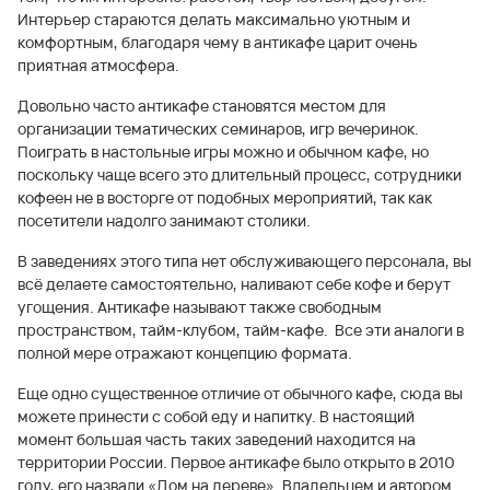
Интерьер стараются делать максимально уютным и
комфортным, благодаря чему в антикафе царит очень
приятная атмосфера.
Довольно часто антикафе становятся местом для
организации тематических семинаров, игр вечеринок.
Поиграть в настольные игры можно и обычном кафе, но
поскольку чаще всего это длительный процесс, сотрудники
кофеен не в восторге от подобных мероприятий, так как
посетители надолго занимают столики.
В заведениях этого типа нет обслуживающего персонала, вы
всё делаете самостоятельно, наливают себе кофе и берут
угощения. Антикафе называют также свободным
пространством, тайм-клубом, тайм-кафе. Все эти аналоги в
полной мере отражают концепцию формата.
Еще одно существенное отличие от обычного кафе, сюда вы
можете принести с собой еду и напитку. В настоящий
момент большая часть таких заведений находится на
территории России. Первое антикафе было открыто в 2010
году, его назвали «Дом на дереве». Владельцем и автором