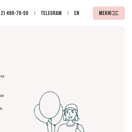
12) 490-70-50
Telegram
EN
Меню
на
ри
я.