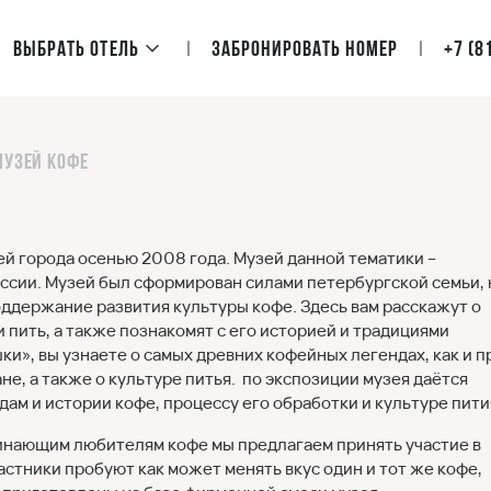
Выбрать отель
Забронировать номер
+7 (8
Музей кофе
ей города осенью 2008 года. Музей данной тематики –
России. Музей был сформирован силами петербургской семьи, 
поддержание развития культуры кофе. Здесь вам расскажут о
 и пить, а также познакомят с его историей и традициями
ки», вы узнаете о самых древних кофейных легендах, как и п
не, а также о культуре питья. по экспозиции музея даётся
м и истории кофе, процессу его обработки и культуре пити
чинающим любителям кофе мы предлагаем принять участие в
астники пробуют как может менять вкус один и тот же кофе,