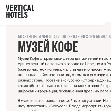
ы с сайтом.
орошо
Напишите нам
Апарт-отели Vertical
Полезная информация
Музей кофе
Музей Кофе открыл свои двери для жителей и гост
единственный не только в городе на Неве, но и в 
базе их частной коллекции. Главная его миссия – 
полезных свойствах напитка, о том, как его варить
разных стран. Посетив экскурсию «От зерна до чаш
каких обстоятельствах кофе появился в нашей стра
широкая информация, посвящённая древним легенда
В музее часто проводят кофейные дегустации. На
шоу-дегустации «5 вкусов». В ходе мероприятия уч