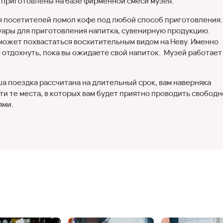
 приготовлены на базе фирменной смеси музея.
я посетителей помол кофе под любой способ приготовления.
уары для приготовления напитка, сувенирную продукцию.
может похвастаться восхитительным видом на Неву. Именно
 отдохнуть, пока вы ожидаете свой напиток. Музей работает
ша поездка рассчитана на длительный срок, вам наверняка
ти те места, в которых вам будет приятно проводить свобод
ями.