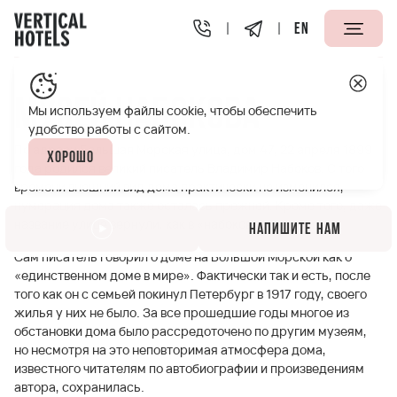
EN
Апарт-отели Vertical
Полезная информация
Музей Н
Музей Набокова
Мы используем файлы cookie, чтобы обеспечить
удобство работы с сайтом.
По адресу Большая Морская улица, дом 47, 22 апреля 1899
Хорошо
года родился великий писатель Владимир Набоков. С того
времени внешний вид дома практически не изменился,
нумерация дома также осталась прежней. Кроме того, даже
название улице вернули, как в «набоковские времена».
Напишите нам
Сам писатель говорил о доме на Большой Морской как о
«единственном доме в мире». Фактически так и есть, после
того как он с семьей покинул Петербург в 1917 году, своего
жилья у них не было. За все прошедшие годы многое из
обстановки дома было рассредоточено по другим музеям,
но несмотря на это неповторимая атмосфера дома,
известного читателям по автобиографии и произведениям
автора, сохранилась.