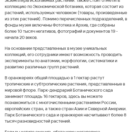
экземпляры ископаемых растений. Также стоит отметить
коллекцию по Экономической ботанике, которая состоит из
растений, используемых человеком (товары, произведенные
из этих растений). Помимо перечисленных подразделений, в
фонды музея включены Фототека и Архив, где собраны
более 10 тысяч негативов, фотографий и документов 19 -
начала 20 веков.
На основании представленных в музее уникальных
коллекций, его сотрудники имеют возможность проводить
эксперименты по анатомии, морфологии, систематики и
развитию различных групп растений.
В оранжереях общей площадью в 1 гектар растут
тропические и субтропические растения, представленные в
мировой флоре. Парк-дендрарий Ботанического сада
занимает площадь 16 гектаров, здесь вы можете
познакомиться с многочисленными растениями России,
европейских стран, а также стран Азии и Северной Америки.
Парк Ботанического сада и оранжерея насчитывают более 8
тысяч разновидностей растений.
Если вы хотите сменить обстановку мегаполиса,