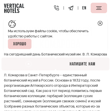
EN
Апарт-отели Vertical
Полезная информация
Ботанич
Ботанический музей
Мы используем файлы cookie, чтобы обеспечить
удобство работы с сайтом.
им. В. Л. Комарова
Хорошо
На сегодняшний день Ботанический музей им. В. Л. Комарова
– это подразделение Ботанического института Российской
Напишите нам
Академии наук. Музей находится непосредственно на
территории Ботанического сада. Ботанический музей им. В.
Л. Комарова в Санкт-Петербурге – единственный
ботанический музей в России. Основан в 1832 году, после
реорганизации Аптекарского огорода в Императорский
Ботанический сад. Как раз в тот период появились первые
ботанические коллекции: гербарий (коллекция сухих
растений), семинария (коллекция свежих семян) и музей
(собрание разных ботанических объектов, которые из-за