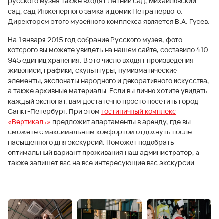
русского музея также входят Летний сад, Михайловский
сад, сад Инженерного замка и домик Петра первого.
Директором этого музейного комплекса является В.А. Гусев.
На 1 января 2015 год собрание Русского музея, фото
которого вы можете увидеть на нашем сайте, составило 410
945 единиц хранения. В это число входят произведения
живописи, графики, скульптуры, нумизматические
элементы, экспонаты народного и декоративного искусства,
а также архивные материалы. Если вы лично хотите увидеть
каждый экспонат, вам достаточно просто посетить город
Санкт-Петербург. При этом
гостиничный комплекс
«Вертикаль»
предложит апартаменты в аренду, где вы
сможете с максимальным комфортом отдохнуть после
насыщенного дня экскурсий. Поможет подобрать
оптимальный вариант проживания наш администратор, а
также запишет вас на все интересующие вас экскурсии.