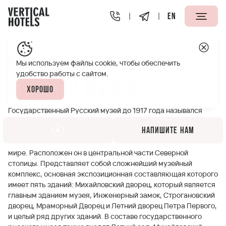
EN
Апарт-отели Vertical
Полезная информация
Государ
Государственный
Мы используем файлы cookie, чтобы обеспечить
удобство работы с сайтом.
Русский музей
Хорошо
Государственный Русский музей до 1917 года назывался
Русским Музеем Императора Александра Третьего. Сегодня
Напишите нам
же Государственный Русский музей в Санкт-Петербурге
является крупнейшим музеем русской культуры во всем
мире. Расположен он в центральной части Северной
столицы. Представляет собой сложнейший музейный
комплекс, основная экспозиционная составляющая которого
имеет пять зданий: Михайловский дворец, который является
главным зданием музея, Инженерный замок, Строгановский
дворец, Мраморный Дворец и Летний дворец Петра Первого,
и целый ряд других зданий. В составе государственного