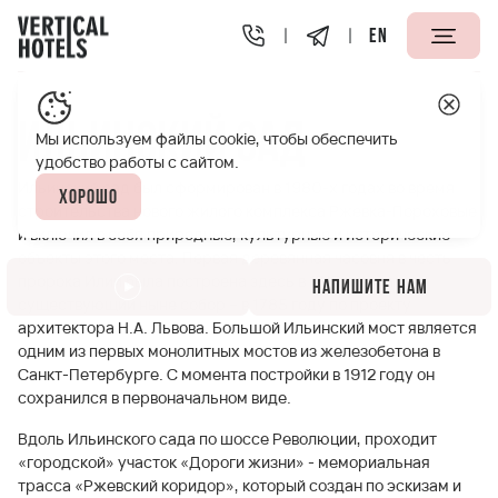
EN
Апарт-отели Vertical
Полезная информация
Ильинск
Ильинский сад
Мы используем файлы cookie, чтобы обеспечить
удобство работы с сайтом.
Ильинский сад был сформирован в 1980-х годах во время
Хорошо
строительства нового жилого комплекса Ржевка-Пороховые
и включил в себя природные, культурные и исторические
объекты этого места. Первая деревянная часовня в честь
пророка Илии была построена здесь в 1717 году, а
Напишите нам
существующий ныне собор – в 1785 году по проекту
архитектора Н.А. Львова. Большой Ильинский мост является
одним из первых монолитных мостов из железобетона в
Санкт-Петербурге. С момента постройки в 1912 году он
сохранился в первоначальном виде.
Вдоль Ильинского сада по шоссе Революции, проходит
«городской» участок «Дороги жизни» - мемориальная
трасса «Ржевский коридор», который создан по эскизам и