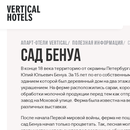
ы с сайтом.
орошо
Напишите нам
Апарт-отели Vertical
Полезная информация
Сад Бенуа
В конце 18 века территорию от окраины Петербурга
Юлий Юльевич Бенуа. За 15 лет по его собственны
зданием которой был деревянный дом на два этажа
украшением. На ферме расположились сараи, коров
обработки молочной продукции перед тем как отпр
завод на Моховой улице. Ферма была известна на 
различных выставках.
После начала Первой мировой войны, ферма не пошл
сад Бенуа начал только процветать. Так, лесная м