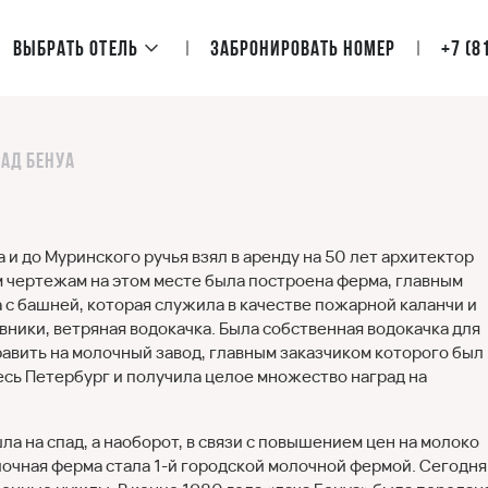
Выбрать отель
Забронировать номер
+7 (8
Сад Бенуа
 и до Муринского ручья взял в аренду на 50 лет архитектор
м чертежам на этом месте была построена ферма, главным
 с башней, которая служила в качестве пожарной каланчи и
ники, ветряная водокачка. Была собственная водокачка для
авить на молочный завод, главным заказчиком которого был
весь Петербург и получила целое множество наград на
а на спад, а наоборот, в связи с повышением цен на молоко
олочная ферма стала 1-й городской молочной фермой. Сегодня