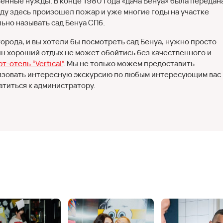
енные нужды. В конце 1980 года «дача Бенуа» была передан
ду здесь произошел пожар и уже многие годы на участке
ьно называть сад Бенуа СПб.
орода, и вы хотели бы посмотреть сад Бенуа, нужно просто
ин хороший отдых не может обойтись без качественного и
т-отель “Vertical”
. Мы не только можем предоставить
низовать интересную экскурсию по любым интересующим вас
титься к администратору.