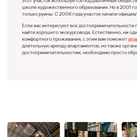
этот участок используется под различные обществ
школе художественного образования. Но в 2001 го
только руины. С 2006 года участок начали официал
Если вас интересуют все достопримечательности г
найти хорошего экскурсовода. Естественно, ни од
комфортного проживания, с этим вам поможет
апар
длительную аренду апартаментов, но также орга
достопримечательностям, необходимо просто обра