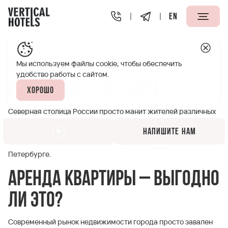
EN
Апарт-отели Vertical
Полезная информация
Аренда 
Аренда квартир в
Мы используем файлы cookie, чтобы обеспечить
удобство работы с сайтом.
Санкт-Петербурге
Хорошо
Северная столица России просто манит жителей различных
регионов к себе как с туристическими целями, так и для
Напишите нам
постоянного места жительства. И как в первом, так и втором
случае актуальной становится аренда квартир в Санкт-
Петербурге.
Аренда квартиры – выгодно
ли это?
Современный рынок недвижимости города просто завален