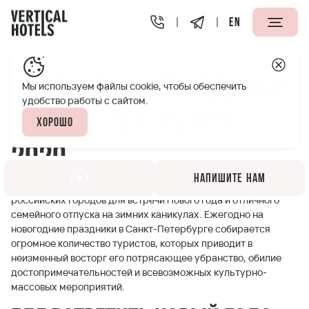
EN
Апарт-отели Vertical
Полезная информация
Новогод
Новогодние праздники
Мы используем файлы cookie, чтобы обеспечить
удобство работы с сайтом.
в Санкт-Петербурге
Хорошо
2020
Напишите нам
Северная столица — это безусловный лидер в списке лучших
российских городов для встречи Нового года и отличного
семейного отпуска на зимних каникулах. Ежегодно на
новогодние праздники в Санкт-Петербурге собирается
огромное количество туристов, которых приводит в
неизменный восторг его потрясающее убранство, обилие
достопримечательностей и всевозможных культурно-
массовых мероприятий.