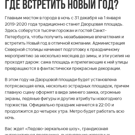
Где встретить Новый год?
Главным местом в городе в ночь с 31 декабря на 1 января
2019-2020 года традиционно станет Дворцовая площадь.
Здесь соберутся тысячи горожан и гостей Санкт-
Петербурга, чтобы получить незабываемые впечатления и
встретить Новый год в отличной компании. Администрация
Северной столицы начинает подготовку к праздничному
мероприятию за несколько месяцев до зимы, и эти усилия не
проходят даром: сама площадь и прилегающие к ней улицы
превращаются в фантастически прекрасные декорации.
В этом году на Дворцовой площади будет установлена
потрясающая елка, несколько эстрадных площадок, причем
главную сцену оформят в виде зимнего замка, огромные
экраны, ледяные фигуры и другие атрибуты новогоднего
торжества. Официально праздник начнется в 22:00 и
продолжится до четырех утра. Метро будет работать всю
ночь.
Вас ждет «Ледово-зеркальное шоу», грандиозная
интерактивная программа, выступление известных