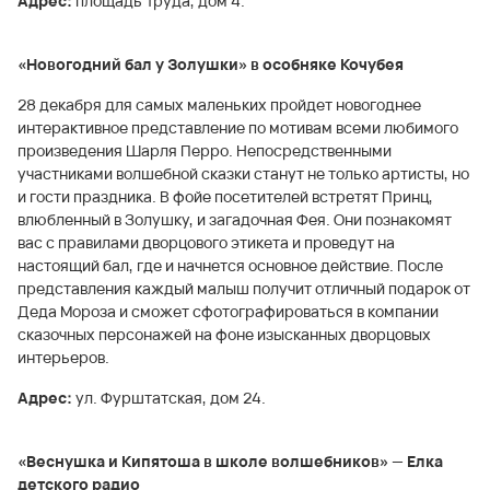
Адрес:
площадь Труда, дом 4.
«Новогодний бал у Золушки» в особняке Кочубея
28 декабря для самых маленьких пройдет новогоднее
интерактивное представление по мотивам всеми любимого
произведения Шарля Перро. Непосредственными
участниками волшебной сказки станут не только артисты, но
и гости праздника. В фойе посетителей встретят Принц,
влюбленный в Золушку, и загадочная Фея. Они познакомят
вас с правилами дворцового этикета и проведут на
настоящий бал, где и начнется основное действие. После
представления каждый малыш получит отличный подарок от
Деда Мороза и сможет сфотографироваться в компании
сказочных персонажей на фоне изысканных дворцовых
интерьеров.
Адрес:
ул. Фурштатская, дом 24.
«Веснушка и Кипятоша в школе волшебников» — Елка
детского радио