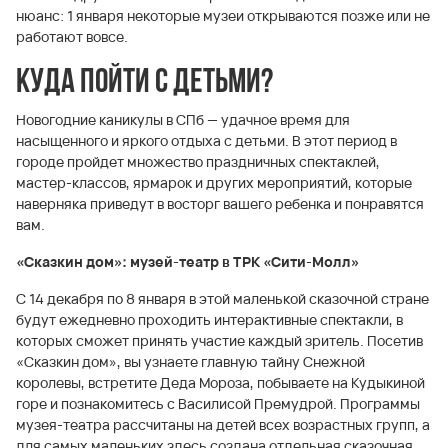
нюанс: 1 января некоторые музеи открываются позже или не
работают вовсе.
Куда пойти с детьми?
Новогодние каникулы в СПб — удачное время для
насыщенного и яркого отдыха с детьми. В этот период в
городе пройдет множество праздничных спектаклей,
мастер-классов, ярмарок и других мероприятий, которые
наверняка приведут в восторг вашего ребенка и понравятся
вам.
«Сказкин дом»: музей-театр в ТРК «Сити-Молл»
С 14 декабря по 8 января в этой маленькой сказочной стране
будут ежедневно проходить интерактивные спектакли, в
которых сможет принять участие каждый зритель. Посетив
«Сказкин дом», вы узнаете главную тайну Снежной
королевы, встретите Деда Мороза, побываете на Кудыкиной
горе и познакомитесь с Василисой Премудрой. Программы
музея-театра рассчитаны на детей всех возрастных групп, а
для самых маленьких здесь создана отдельная сказочная