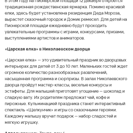
В этом году на Пионерской площади 12 декабря откроется
традиционная рождественская ярмарка. Помимо красивой
елки, здесь будет установлена резиденция Деда Мороза,
вырастет сказочный городок и Домик ремесел. Для детей на
Пионерской площади ежедневно будут проходить
увлекательные программы с играми, конкурсами, призами,
выступлениями артистов и аниматоров.
«Царская елка» в Николаевском дворце
«Царская елка» — это удивительный праздник во дворцовых
интерьерах для детей от 3 до 10 лет. Маленьких гостей ждет
огромное количество разнообразных развлечений,
насыщенная программа и сюрпризы. В залах Николаевского
дворца пройдут мастер-классы, веселые конкурсы и
эстафеты. Для малышей приготовят угощение — шоколад и
сладкую вату. Их родителям предложат чай, кофе и
пирожные. Кульминацией праздника станет интерактивный
спектакль «Щелкунчик» и игры со сказочными героями.
Каждому малышу вручат подарок — набор сладостей и
мягкую игрушку.