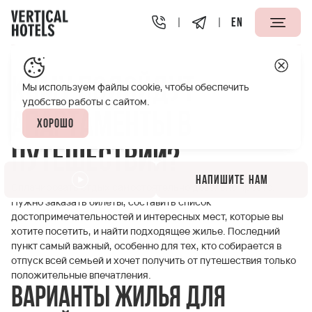
EN
Апарт-отели Vertical
Полезная информация
Кому по
Кому подойдут
Мы используем файлы cookie, чтобы обеспечить
удобство работы с сайтом.
апартаменты в
Хорошо
путешествии?
Напишите нам
Спланировать отдых самостоятельно довольно просто.
Нужно заказать билеты, составить список
достопримечательностей и интересных мест, которые вы
хотите посетить, и найти подходящее жилье. Последний
пункт самый важный, особенно для тех, кто собирается в
отпуск всей семьей и хочет получить от путешествия только
положительные впечатления.
Варианты жилья для