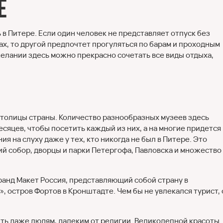
е
 в Питере. Если один человек не представляет отпуск без
ах, то другой предпочтет прогуляться по барам и проходным
желании здесь можно прекрасно сочетать все виды отдыха,
столицы страны. Количество разнообразных музеев здесь
есяцев, чтобы посетить каждый из них, а на многие придется
я на слуху даже у тех, кто никогда не был в Питере. Это
ий собор, дворцы и парки Петергофа, Павловска и множество
ранд Макет Россия, представляющий собой страну в
, остров Фортов в Кронштадте. Чем бы не увлекался турист, 
тить даже людям, далеким от религии. Великолепной красоты