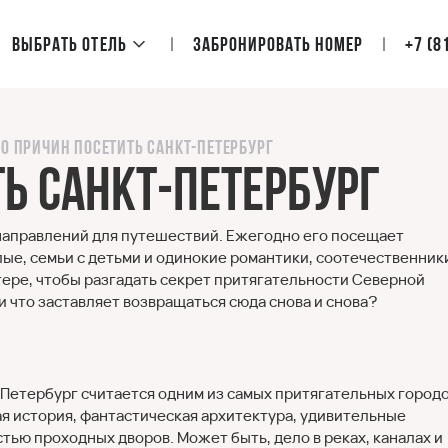
Выбрать отель
Забронировать номер
+7 (8
10 причин посетить Санкт-Петербург
ть Санкт-Петербург
 направлений для путешествий. Ежегодно его посещает
ые, семьи с детьми и одинокие романтики, соотечественник
итере, чтобы разгадать секрет притягательности Северной
и что заставляет возвращаться сюда снова и снова?
-Петербург считается одним из самых притягательных город
ая история, фантастическая архитектура, удивительные
ью проходных дворов. Может быть, дело в реках, каналах и