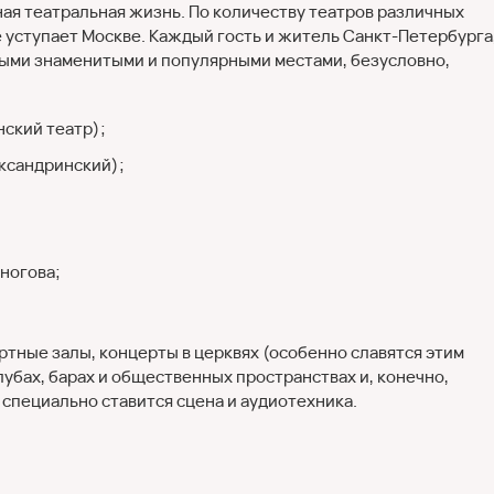
вная театральная жизнь. По количеству театров различных
 уступает Москве. Каждый гость и житель Санкт-Петербурга
мыми знаменитыми и популярными местами, безусловно,
нский театр);
ксандринский);
оногова;
тные залы, концерты в церквях (особенно славятся этим
убах, барах и общественных пространствах и, конечно,
специально ставится сцена и аудиотехника.