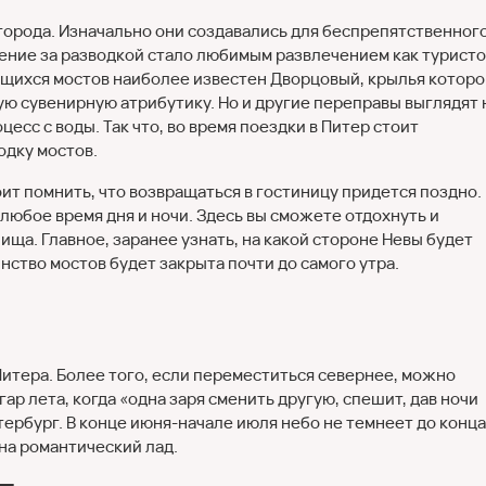
 города. Изначально они создавались для беспрепятственног
ение за разводкой стало любимым развлечением как туристо
ящихся мостов наиболее известен Дворцовый, крылья которо
ую сувенирную атрибутику. Но и другие переправы выглядят 
сс с воды. Так что, во время поездки в Питер стоит
одку мостов.
ит помнить, что возвращаться в гостиницу придется поздно.
любое время дня и ночи. Здесь вы сможете отдохнуть и
ща. Главное, заранее узнать, на какой стороне Невы будет
нство мостов будет закрыта почти до самого утра.
Питера. Более того, если переместиться севернее, можно
гар лета, когда «одна заря сменить другую, спешит, дав ночи
тербург. В конце июня-начале июля небо не темнеет до конца
на романтический лад.