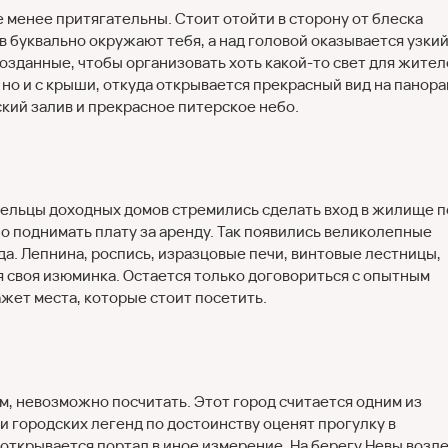
 менее притягательны. Стоит отойти в сторону от блеска
ов буквально окружают тебя, а над головой оказывается узки
озданные, чтобы организовать хоть какой-то свет для жите
 но и с крыши, откуда открывается прекрасный вид на панор
ский залив и прекрасное питерское небо.
дельцы доходных домов стремились сделать вход в жилище п
 поднимать плату за аренду. Так появились великолепные
да. Лепнина, роспись, изразцовые печи, винтовые лестницы,
я своя изюминка. Остается только договориться с опытным
жет места, которые стоит посетить.
м, невозможно посчитать. Этот город считается одним из
и городских легенд по достоинству оценят прогулку в
 открывается портал в иное измерение. На берегу Невы возл