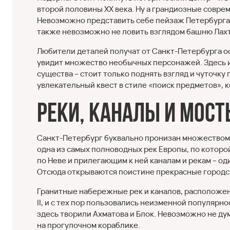
второй половины XX века. Ну а грандиозные совр
Невозможно представить себе пейзаж Петербурга 
также невозможно не ловить взглядом башню Лахт
Любители деталей получат от Санкт-Петербурга о
увидит множество необычных персонажей. Здесь и
существа – стоит только поднять взгляд и чуточк
увлекательный квест в стиле «поиск предметов», к
Реки, каналы и мос
Санкт-Петербург буквально пронизан множеством ка
одна из самых полноводных рек Европы, по которо
по Неве и прилегающим к ней каналам и рекам – од
Отсюда открываются поистине прекрасные городс
Гранитные набережные рек и каналов, расположен
II, и с тех пор пользовались неизменной популярн
здесь творили Ахматова и Блок. Невозможно не дум
на прогулочном кораблике.