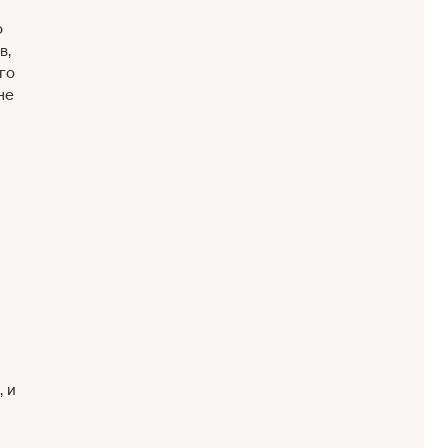
о
в,
го
не
, и