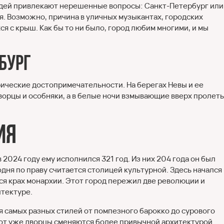
людей привлекают нерешенные вопросы: Санкт-Петербург или
я. Возможно, причина в уличных музыкантах, городских
я с крыш. Как бы то ни было, город любим многими, и мы
бург
рические достопримечательности. На берегах Невы и ее
орцы и особняки, а в белые ночи взмывающие вверх пролет
ия
 2024 году ему исполнился 321 год. Из них 204 года он был
дня по праву считается столицей культурной. Здесь начался
ся крах монархии. Этот город пережил две революции и
итектуре.
я самых разных стилей от помпезного барокко до сурового
 вот уже дворцы сменяются более привычной архитектурой