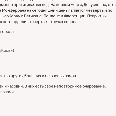
менно притягивая взгляд. На первом месте, безусловно, сто
а Монферрана на сегодняшний день является четвертым по
шь соборам в Ватикане, Лондоне и Флоренции. Покрытый
 пор горделиво сверкает в лучах солнца.
 города:
 Крови);
ство других больших и не очень храмов.
и и часовни. В них есть свое неповторимое очарование,
глазами.