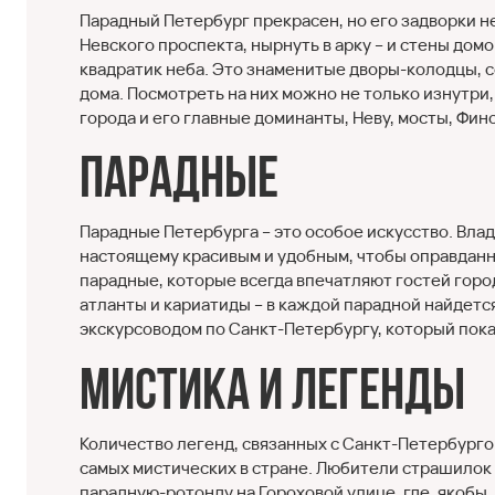
Парадный Петербург прекрасен, но его задворки не
Невского проспекта, нырнуть в арку – и стены дом
квадратик неба. Это знаменитые дворы-колодцы, с
дома. Посмотреть на них можно не только изнутри,
города и его главные доминанты, Неву, мосты, Фин
Парадные
Парадные Петербурга – это особое искусство. Вла
настоящему красивым и удобным, чтобы оправданно
парадные, которые всегда впечатляют гостей горо
атланты и кариатиды – в каждой парадной найдетс
экскурсоводом по Санкт-Петербургу, который пока
Мистика и легенды
Количество легенд, связанных с Санкт-Петербурго
самых мистических в стране. Любители страшилок 
парадную-ротонду на Гороховой улице, где, якобы,