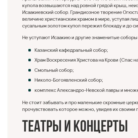
купола возвышаются над ровной грядой крыш, неиз
Исаакиевский собор. Грандиозное творение Огюст
величине христианским храмом в мире, уступая ли
сусальным золотом купол пережил блокаду и до сих
Не уступают Исаакию и другие знаменитые соборы
Казанский кафедральный собор;
Храм Воскресения Христова на Крови (Спас на
Смольный собор;
Николо-Богоявленский собор;
комплекс Александро-Невской лавры и множе
Не стоит забывать и про маленькие скромные церкв
прочувствовать которое можно, увидев их своими 
Театры и концерты