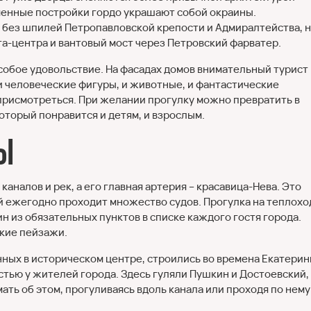
еменные постройки гордо украшают собой окраины.
без шпилей Петропавловской крепости и Адмиралтейства, 
а-центра и вантовый мост через Петровский фарватер.
собое удовольствие. На фасадах домов внимательный турист
 человеческие фигуры, и животные, и фантастические
у присмотреться. При желании прогулку можно превратить в
оторый понравится и детям, и взрослым.
ты
налов и рек, а его главная артерия – красавица-Нева. Это
й ежегодно проходит множество судов. Прогулка на теплохо
ин из обязательных пунктов в списке каждого гостя города.
кие пейзажи.
ных в историческом центре, строились во времена Екатери
остью у жителей города. Здесь гуляли Пушкин и Достоевский,
ать об этом, прогуливаясь вдоль канала или проходя по нему