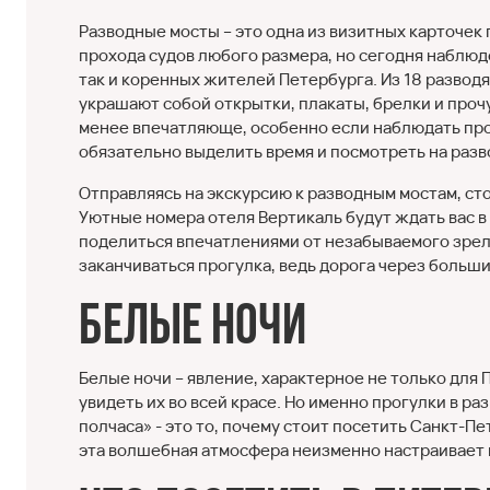
Разводные мосты – это одна из визитных карточек
прохода судов любого размера, но сегодня наблюд
так и коренных жителей Петербурга. Из 18 развод
украшают собой открытки, плакаты, брелки и проч
менее впечатляюще, особенно если наблюдать проце
обязательно выделить время и посмотреть на разв
Отправляясь на экскурсию к разводным мостам, сто
Уютные номера отеля Вертикаль будут ждать вас в 
поделиться впечатлениями от незабываемого зрели
заканчиваться прогулка, ведь дорога через больши
Белые ночи
Белые ночи – явление, характерное не только для 
увидеть их во всей красе. Но именно прогулки в раз
полчаса» - это то, почему стоит посетить Санкт-Пе
эта волшебная атмосфера неизменно настраивает 