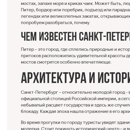
мостах, запахе моря и криках чаек. Может быть, 
Питер, бордюр или поребрик, подъезд или парадна
легендах или великолепных закатах, открывающихс
попробуем разобраться, почему.
Чем известен Санкт-Петер
Питер – это город, где сплелись природные и исто
притоков расположились удивительной красоты дв
мостов смотрятся особенно впечатляюще.
Архитектура и истор
Санкт-Петербург – относительно молодой город - в
официальной столицей Российской империи, а сего
небывалый расцвет государства и здесь же случил
блокаду. Каждая эпоха нашла отражение в его арх
Во время прогулки по городу туристы увидят здани
модерна. Стоит покинуть исторический центр – и