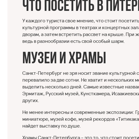
Что посетить в Питер
У каждого туриста свое мнение, что стоит посетить
культурной программы в театрах и концертных зал
дворам, а затем встретить рассвет на крыше. При 
ведь в разнообразии есть свой особый шарм.
Музеи и храмы
Санкт-Петербург не зря носит звание культурной 
перевалило за две сотни. Не хватит и нескольких м
выделить несколько дней. Самые известные названи
Эрмитаж, Русский музей, Кунсткамера, Исаакиевск
других.
Не менее интересны и современные экспозиции: Г
миниатюре, музей кофе, музей рекордов «Титикака»
найдет выставку по душе.
Храмы Санкт-Петербурга – это то, что стоит посе