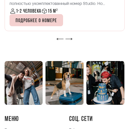
полностью укомплектованный номер Studio. Но
предупреждаем сразу, яркий дизайн и сверх удобное
1-2 человека
15 м²
зонирование вызывает привыкание.
Подробнее о номере
Меню
Соц. сети