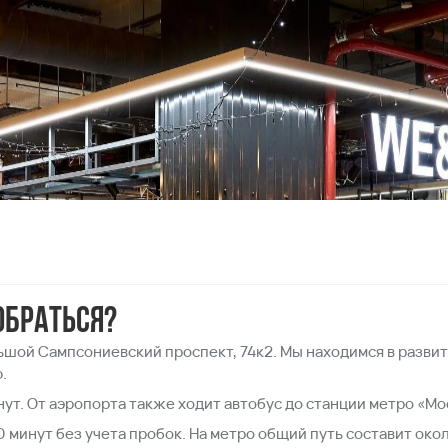
обраться?
льшой Сампсониевский проспект, 74к2. Мы находимся в разви
.
нут. От аэропорта также ходит автобус до станции метро «Мо
10 минут без учета пробок. На метро общий путь составит око