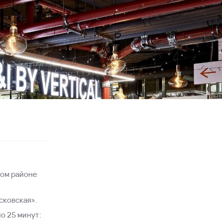
том районе
сковская».
ло 25 минут: