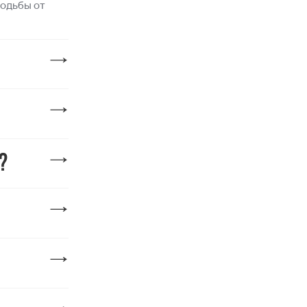
ходьбы от
?