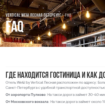
Vertical We&I Лесная Петербург
FAQ
FAQ
Где находится гостиница и как д
Отель We&I by Vertical Лесная расположен по адресу: Бо
Санкт-Петербурга с удобной транспортной доступностью
От аэропорта Пулково
: На такси дорога займет 30-40 ми
От Московского вокзала
: На такси дорога займет около 