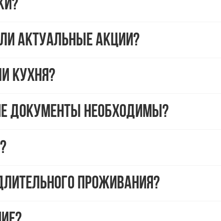
ки?
 ли актуальные акции?
ли кухня?
кие документы необходимы?
?
 длительного проживания?
ние?