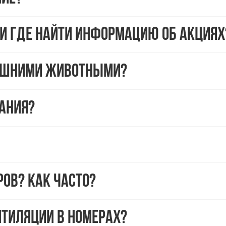
и где найти информацию об акциях
машними животными?
ания?
ов? Как часто?
нтиляции в номерах?