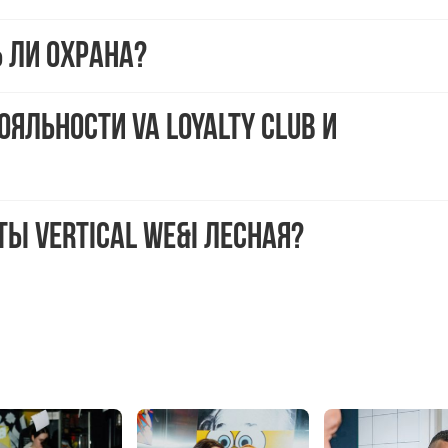
 ли охрана?
яльности VA Loyalty Club и
ы Vertical We&I Лесная?