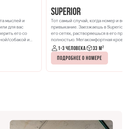
Superior
Тот самый случай, когда номер и все в нем вызывает
привыкание. Заезжаешь в Superior и пропадаешь в
его сетях, растворяешься в его пространстве
полностью. Мегакомфортная кровать KING с
удобными ортопедическими матрасами, диван,
1-3 человека
33 м²
рабочая зона для креатива, кухонная зона,
сверхбыстрый бесплатный Wi-Fi, ТВ с плоским
Подробнее о номере
экраном, ультрасовременное освещение и система
кондиционирования воздуха, которые можно
регулировать через фирменное мобильное
приложение.