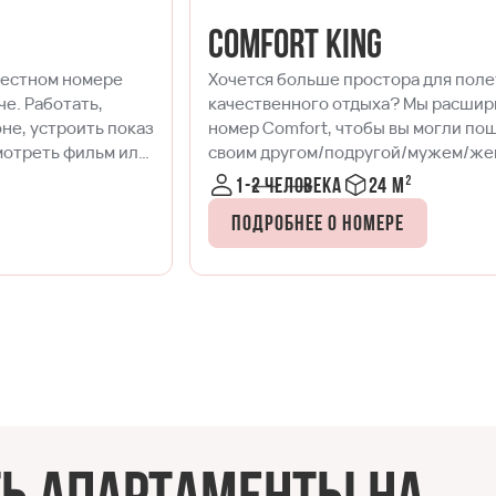
Comfort King
Хочется больше простора для полета мыслей и
качественного отдыха? Мы расширили для вас
номер Comfort, чтобы вы могли пошерить его со
своим другом/подругой/мужем/женой/cобакой и
далее по списку. Работать, танцевать, готовить в
1-2 человека
24 м²
кухонной зоне, устроить фотосессию (дизайн
располагает), смотреть фильм или заземлиться на
Подробнее о номере
йоге – удобное зонирование пространства
позволяет заниматься всем, чем угодно вместе или
по отдельности.