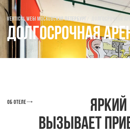
Vertical We&I Московская Петербург
Долгосрочная ар
Долгосрочная аре
Яркий
Об отеле
вызывает при