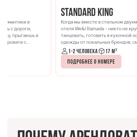
Standard King
Когда мы вместе в стильном двухместном номере
отеля We&I Ramada – никто не круче. Работать,
танцевать, готовить в кухонной зоне, устроить показ
одежды от локальных брендов, смотреть фильм или
заземлиться на йоге – удобное зонирование
1-2 человека
17 м²
пространства позволяет заниматься всем, чем
угодно вместе или по отдельности.
Подробнее о номере