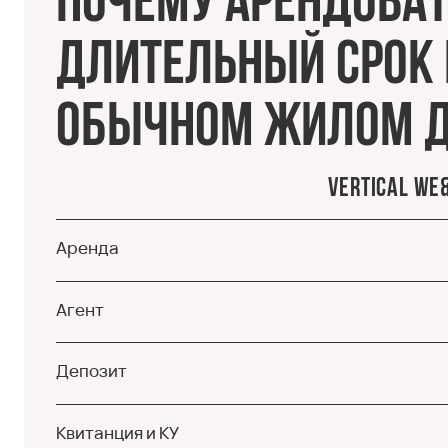
Почему арендоват
длительный срок к
обычном жилом 
Vertical We
Аренда
Агент
Депозит
Квитанция и КУ