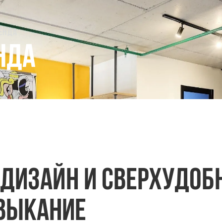
енда
нда
 дизайн и сверхудоб
выкание