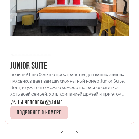
Junior Suite
Больше! Еще больше пространства для ваших зимних
пуховиков дает вам двухкомнатный номер Junior Suite.
Вот где уж точно можно комфортно расположиться
хоть всей семьей, хоть компанией друзей и при этом
заниматься каждый своим делом. В одной комнате
1-4 человека
34 м²
может продуктивно работать Иван над стартапом,
Подробнее о номере
рядом с ним готовить ужин в кухонной зоне Настя,
Гриша пускай отдохнет на диване за просмотром ТВ с
43 дюймовым плазменным дисплеем.