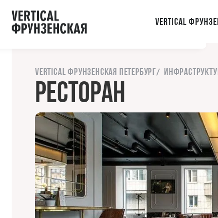
ы с сайтом.
Vertical Фрунзе
орошо
Акции
Напишите нам
Vertical Фрунзенская Петербург
Инфраструкту
Ресторан