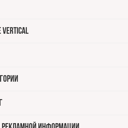
 Vertical
егории
г
к, рекламной информации