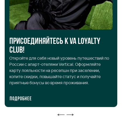
Присоединяйтесь к VA Loyalty
Л
Club!
До
Откройте для себя новый уровень путешествий по
за
России с апарт-отелями Vertical. Оформляйте
го
карту лояльности на ресепшн при заселении,
пр
копите скидки, повышайте статус и получайте
ст
приятные бонусы во время проживания.
Подробнее
П