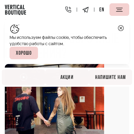
EN
Vertical Boutique Таганская Москва
Акции
Может, до
Может, долгосрочные
Мы используем файлы cookie, чтобы обеспечить
удобство работы с сайтом.
отношения?
Хорошо
Акции
Напишите нам