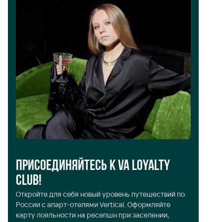
Присоединяйтесь к VA Loyalty
Л
Club!
До
Откройте для себя новый уровень путешествий по
за
России с апарт-отелями Vertical. Оформляйте
го
карту лояльности на ресепшн при заселении,
пр