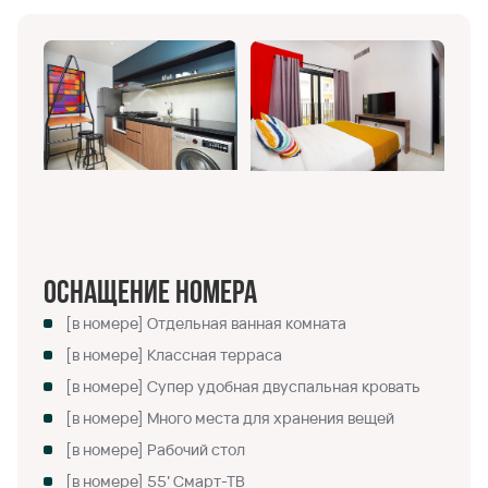
Оснащение номера
[в номере] Отдельная ванная комната
[в номере] Классная терраса
[в номере] Супер удобная двуспальная кровать
[в номере] Много места для хранения вещей
[в номере] Рабочий стол
[в номере] 55’ Смарт-ТВ