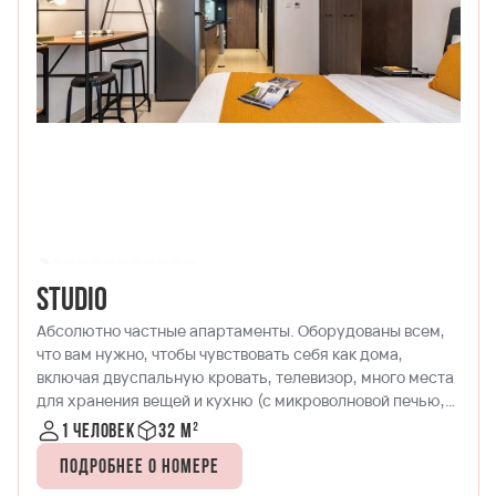
Studio
Абсолютно частные апартаменты. Оборудованы всем,
что вам нужно, чтобы чувствовать себя как дома,
включая двуспальную кровать, телевизор, много места
для хранения вещей и кухню (с микроволновой печью,
плитой с четырьмя конфорками и холодильником с
1 человек
32 м²
морозильной камерой), красивую обеденную зону и
Подробнее о номере
террасу с удобным креслом.