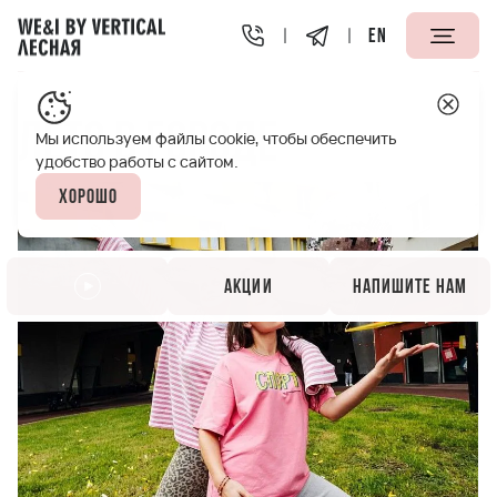
EN
Vertical We&I Лесная Петербург
Акции
Лето в городе
Лето в городе
Мы используем файлы cookie, чтобы обеспечить
удобство работы с сайтом.
Хорошо
Акции
Напишите нам