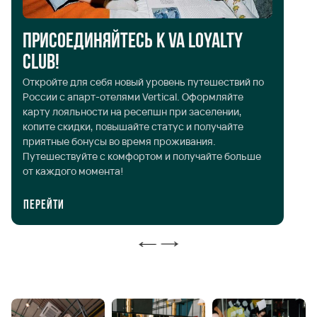
Присоединяйтесь к VA Loyalty
Club!
Д
Откройте для себя новый уровень путешествий по
Со
России с апарт-отелями Vertical. Оформляйте
Пе
карту лояльности на ресепшн при заселении,
на
копите скидки, повышайте статус и получайте
зн
приятные бонусы во время проживания.
Путешествуйте с комфортом и получайте больше
от каждого момента!
Перейти
П