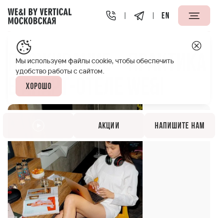
EN
Vertical We&I Московская Петербург
Акции
Проживани
Проживание + практика
Мы используем файлы cookie, чтобы обеспечить
удобство работы с сайтом.
в апарт-отеле WE&I
Хорошо
Акции
Напишите нам