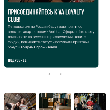
Присоединяйтесь к VA Loyalty
Т
Club!
Вы
Путешествия по России будут еще приятнее
ув
вместе с апарт-отелями Vertical. Оформляйте карту
Сп
лояльности на ресепшн при заселении, копите
фо
скидки, повышайте статус и получайте приятные
бонусы во время проживания.
Подробнее
П