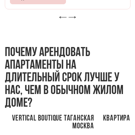
троению.Также
без стильной фотографии, которая будет 
лучшем отпуске. В комнате широкие подок
которых можно расслабиться за чашкой к
бокалом вина, по настроению. Также есть w
спутниковое телевидение.
Почему арендовать
апартаменты на
длительный срок лучше у
нас, чем в обычном жилом
доме?
Vertical Boutique Таганская
Квартира
Москва