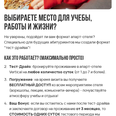
Выбираете место для учебы,
работы и жизни?
Не уверены, подойдет ли вам формат апарт-отеля?
Специально для будущих абитуриентов мы создали формат
“тест-драйва”!
КАК ЭТО РАБОТАЕТ? (Максимально просто)
Тест-Драйв
: бронируйте проживание в апарт-отеле
Vertical на
любое количество суток
(от 1 до 7 и более).
Погружение
: на время визита вы получаете
БЕСПЛАТНЫЙ ДОСТУП
ко всем мероприятиям отеля
(воркшопы, лекции, комьюнити-вечера) - почувствуйте
атмосферу учебы и отдыха!
Ваш Бонус
: если вы остаетесь с нами после тест-драйва
и заключаете договор на проживание
от 3 месяцев
, то
СТОИМОСТЬ ОДНИХ СУТОК
тестового периода мы