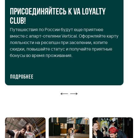
С
Присоединяйтесь к VA Loyalty
Го
Club!
жи
Путешествия по России будут еще приятнее
те
вместе с апарт-отелями Vertical. Оформляйте карту
ст
лояльности на ресепшн при заселении, копите
то
скидки, повышайте статус и получайте приятные
на
бонусы во время проживания.
ра
дл
Подробнее
П