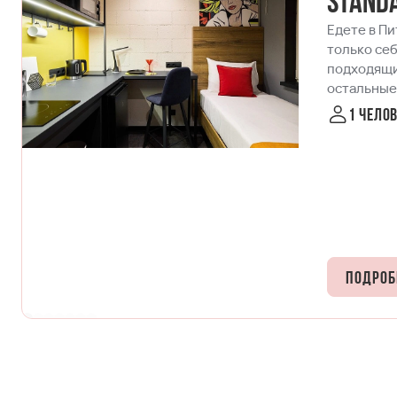
Standa
Едете в Пи
только себ
подходящи
остальные,
идеей про
1 чело
самим собо
мегакомфо
ортопедич
сверхскор
рабочей з
для приго
завтраков.
то просто 
Подроб
кипит жиз