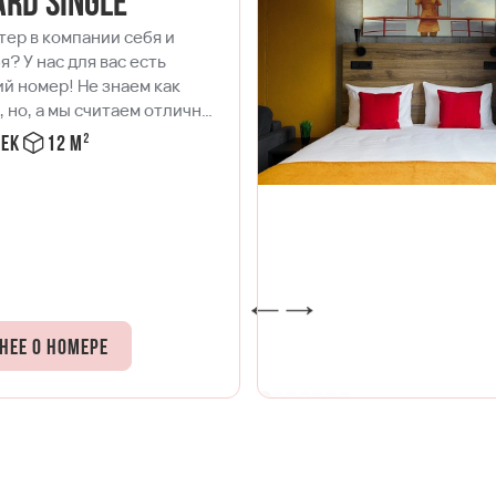
rd Single
тер в компании себя и
я? У нас для вас есть
й номер! Не знаем как
 но, а мы считаем отличной
вести время наедине с
век
12 м²
й в номере Single с
ртной кроватью с удобным
еским матрасом, со
остным интернетом,
оной и полноценной кухней
товления любимых
 А если захочется общения,
спускайтесь в лобби, где
нее о номере
нь нашего комьюнити.