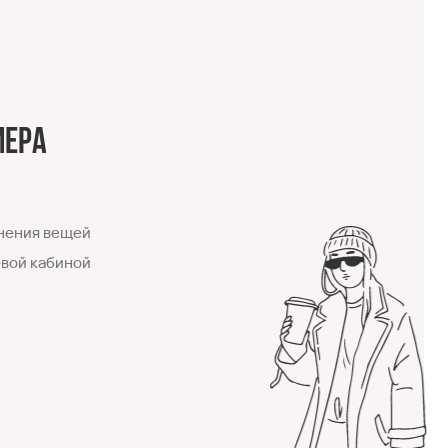
мера
нения вещей
евой кабиной