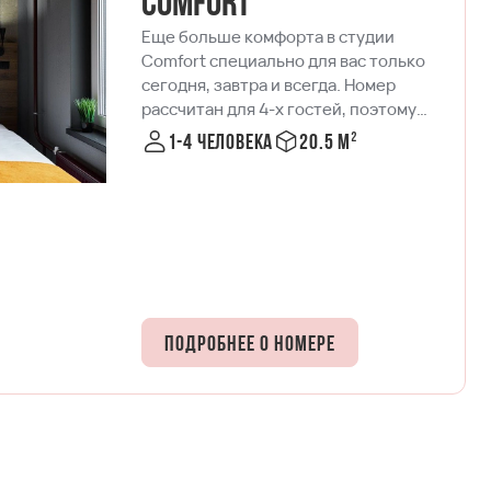
Comfort
Еще больше комфорта в студии
Comfort специально для вас только
сегодня, завтра и всегда. Номер
рассчитан для 4-х гостей, поэтому
места хватит всем - двуспальная
1-4 человека
20.5 м²
кровать и раскладывающийся диван в
вашем распоряжении. Кстати, если
остановиться в номере Comfort
одному, то можно даже потеряться в
пространстве… Поэтому, конечно,
компанией друзей или с семьей будет
сподручней. Вместе видеть сны,
готовить, медитировать, смотреть ТВ,
Подробнее о номере
работать, а при желании вечерком
спуститься в лобби и присоединиться
к комьюнити Vertical Club.